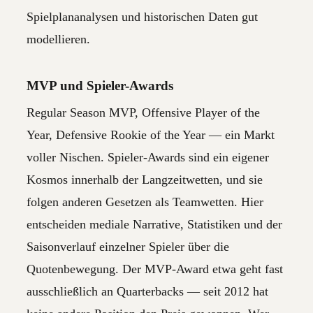
Spielplananalysen und historischen Daten gut
modellieren.
MVP und Spieler-Awards
Regular Season MVP, Offensive Player of the
Year, Defensive Rookie of the Year — ein Markt
voller Nischen. Spieler-Awards sind ein eigener
Kosmos innerhalb der Langzeitwetten, und sie
folgen anderen Gesetzen als Teamwetten. Hier
entscheiden mediale Narrative, Statistiken und der
Saisonverlauf einzelner Spieler über die
Quotenbewegung. Der MVP-Award etwa geht fast
ausschließlich an Quarterbacks — seit 2012 hat