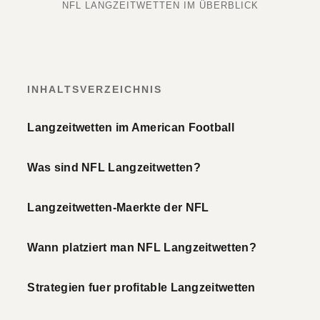
NFL LANGZEITWETTEN IM ÜBERBLICK
INHALTSVERZEICHNIS
Langzeitwetten im American Football
Was sind NFL Langzeitwetten?
Langzeitwetten-Maerkte der NFL
Wann platziert man NFL Langzeitwetten?
Strategien fuer profitable Langzeitwetten