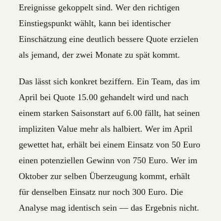
Ereignisse gekoppelt sind. Wer den richtigen
Einstiegspunkt wählt, kann bei identischer
Einschätzung eine deutlich bessere Quote erzielen
als jemand, der zwei Monate zu spät kommt.
Das lässt sich konkret beziffern. Ein Team, das im
April bei Quote 15.00 gehandelt wird und nach
einem starken Saisonstart auf 6.00 fällt, hat seinen
impliziten Value mehr als halbiert. Wer im April
gewettet hat, erhält bei einem Einsatz von 50 Euro
einen potenziellen Gewinn von 750 Euro. Wer im
Oktober zur selben Überzeugung kommt, erhält
für denselben Einsatz nur noch 300 Euro. Die
Analyse mag identisch sein — das Ergebnis nicht.