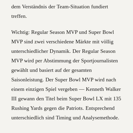
dem Verständnis der Team-Situation fundiert
treffen.
Wichtig: Regular Season MVP und Super Bowl
MVP sind zwei verschiedene Märkte mit völlig
unterschiedlicher Dynamik. Der Regular Season
MVP wird per Abstimmung der Sportjournalisten
gewählt und basiert auf der gesamten
Saisonleistung. Der Super Bowl MVP wird nach
einem einzigen Spiel vergeben — Kenneth Walker
III gewann den Titel beim Super Bowl LX mit 135
Rushing Yards gegen die Patriots. Entsprechend
unterschiedlich sind Timing und Analysemethode.