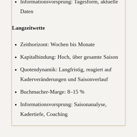
Informationsvorsprung: Tagesform, aktuelle
Daten
Langzeitwette
Zeithorizont: Wochen bis Monate
Kapitalbindung: Hoch, über gesamte Saison
Quotendynamik: Langfristig, reagiert auf
Kaderveränderungen und Saisonverlauf
Buchmacher-Marge: 8–15 %
Informationsvorsprung: Saisonanalyse,
Kadertiefe, Coaching