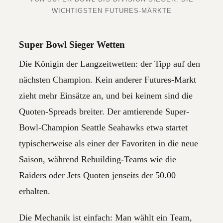
WICHTIGSTEN FUTURES-MÄRKTE
Super Bowl Sieger Wetten
Die Königin der Langzeitwetten: der Tipp auf den
nächsten Champion. Kein anderer Futures-Markt
zieht mehr Einsätze an, und bei keinem sind die
Quoten-Spreads breiter. Der amtierende Super-
Bowl-Champion Seattle Seahawks etwa startet
typischerweise als einer der Favoriten in die neue
Saison, während Rebuilding-Teams wie die
Raiders oder Jets Quoten jenseits der 50.00
erhalten.
Die Mechanik ist einfach: Man wählt ein Team,