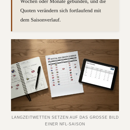
Wochen oder Monate gebunden, und die
Quoten verändern sich fortlaufend mit
dem Saisonverlauf.
LANGZEITWETTEN SETZEN AUF DAS GROSSE BILD E
INER NFL-SAISON