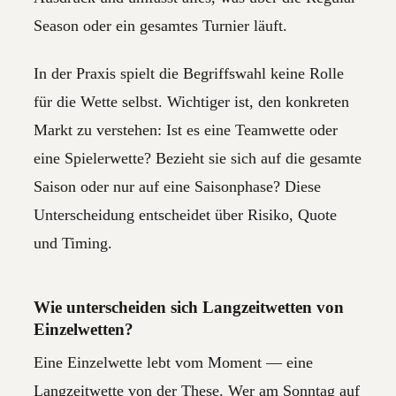
Season oder ein gesamtes Turnier läuft.
In der Praxis spielt die Begriffswahl keine Rolle
für die Wette selbst. Wichtiger ist, den konkreten
Markt zu verstehen: Ist es eine Teamwette oder
eine Spielerwette? Bezieht sie sich auf die gesamte
Saison oder nur auf eine Saisonphase? Diese
Unterscheidung entscheidet über Risiko, Quote
und Timing.
Wie unterscheiden sich Langzeitwetten von
Einzelwetten?
Eine Einzelwette lebt vom Moment — eine
Langzeitwette von der These. Wer am Sonntag auf