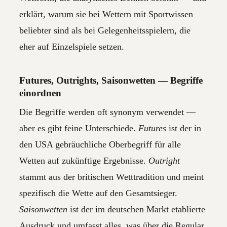
erklärt, warum sie bei Wettern mit Sportwissen
beliebter sind als bei Gelegenheitsspielern, die
eher auf Einzelspiele setzen.
Futures, Outrights, Saisonwetten — Begriffe
einordnen
Die Begriffe werden oft synonym verwendet —
aber es gibt feine Unterschiede.
Futures
ist der in
den USA gebräuchliche Oberbegriff für alle
Wetten auf zukünftige Ergebnisse.
Outright
stammt aus der britischen Wetttradition und meint
spezifisch die Wette auf den Gesamtsieger.
Saisonwetten
ist der im deutschen Markt etablierte
Ausdruck und umfasst alles, was über die Regular