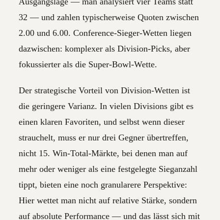
Ausgangslage — man analysiert vier Teams statt
32 — und zahlen typischerweise Quoten zwischen
2.00 und 6.00. Conference-Sieger-Wetten liegen
dazwischen: komplexer als Division-Picks, aber
fokussierter als die Super-Bowl-Wette.
Der strategische Vorteil von Division-Wetten ist
die geringere Varianz. In vielen Divisions gibt es
einen klaren Favoriten, und selbst wenn dieser
strauchelt, muss er nur drei Gegner übertreffen,
nicht 15. Win-Total-Märkte, bei denen man auf
mehr oder weniger als eine festgelegte Sieganzahl
tippt, bieten eine noch granularere Perspektive:
Hier wettet man nicht auf relative Stärke, sondern
auf absolute Performance — und das lässt sich mit