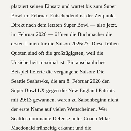
platziert seinen Einsatz und wartet bis zum Super
Bowl im Februar. Entscheidend ist der Zeitpunkt.
Direkt nach dem letzten Super Bowl — also jetzt,
im Februar 2026 — öffnen die Buchmacher die
ersten Linien für die Saison 2026/27. Diese frühen
Quoten sind oft die großzügigsten, weil die
Unsicherheit maximal ist. Ein anschauliches
Beispiel lieferte die vergangene Saison: Die
Seattle Seahawks, die am 8. Februar 2026 den
Super Bowl LX gegen die New England Patriots
mit 29:13 gewannen, waren zu Saisonbeginn nicht
der erste Name auf vielen Wettscheinen. Wer
Seattles dominante Defense unter Coach Mike
Macdonald frühzeitig erkannt und die