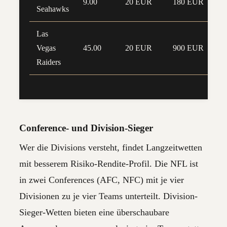
9.00
20 EUR
180 EUR
Seahawks
Las
Vegas
45.00
20 EUR
900 EUR
Raiders
Conference- und Division-Sieger
Wer die Divisions versteht, findet Langzeitwetten
mit besserem Risiko-Rendite-Profil. Die NFL ist
in zwei Conferences (AFC, NFC) mit je vier
Divisionen zu je vier Teams unterteilt. Division-
Sieger-Wetten bieten eine überschaubare