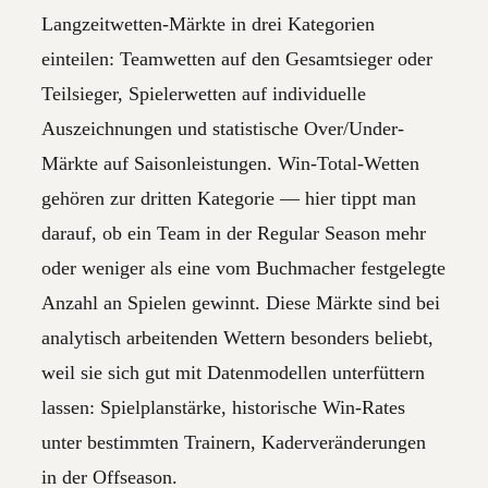
Langzeitwetten-Märkte in drei Kategorien
einteilen: Teamwetten auf den Gesamtsieger oder
Teilsieger, Spielerwetten auf individuelle
Auszeichnungen und statistische Over/Under-
Märkte auf Saisonleistungen. Win-Total-Wetten
gehören zur dritten Kategorie — hier tippt man
darauf, ob ein Team in der Regular Season mehr
oder weniger als eine vom Buchmacher festgelegte
Anzahl an Spielen gewinnt. Diese Märkte sind bei
analytisch arbeitenden Wettern besonders beliebt,
weil sie sich gut mit Datenmodellen unterfüttern
lassen: Spielplanstärke, historische Win-Rates
unter bestimmten Trainern, Kaderveränderungen
in der Offseason.