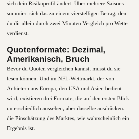
sich dein Risikoprofil ändert. Über mehrere Saisons
summiert sich das zu einem vierstelligen Betrag, den
du dir allein durch zwei Minuten Vergleich pro Wette
verdienst.
Quotenformate: Dezimal,
Amerikanisch, Bruch
Bevor du Quoten vergleichen kannst, musst du sie
lesen können. Und im NFL-Wettmarkt, der von
Anbietern aus Europa, den USA und Asien bedient
wird, existieren drei Formate, die auf den ersten Blick
unterschiedlich aussehen, aber dasselbe ausdrücken:
die Einschätzung des Marktes, wie wahrscheinlich ein
Ergebnis ist.