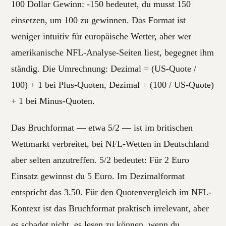
100 Dollar Gewinn: -150 bedeutet, du musst 150
einsetzen, um 100 zu gewinnen. Das Format ist
weniger intuitiv für europäische Wetter, aber wer
amerikanische NFL-Analyse-Seiten liest, begegnet ihm
ständig. Die Umrechnung: Dezimal = (US-Quote /
100) + 1 bei Plus-Quoten, Dezimal = (100 / US-Quote)
+ 1 bei Minus-Quoten.
Das Bruchformat — etwa 5/2 — ist im britischen
Wettmarkt verbreitet, bei NFL-Wetten in Deutschland
aber selten anzutreffen. 5/2 bedeutet: Für 2 Euro
Einsatz gewinnst du 5 Euro. Im Dezimalformat
entspricht das 3.50. Für den Quotenvergleich im NFL-
Kontext ist das Bruchformat praktisch irrelevant, aber
es schadet nicht, es lesen zu können, wenn du