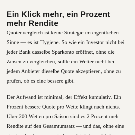
Ein Klick mehr, ein Prozent
mehr Rendite
Quotenvergleich ist keine Strategie im eigentlichen
Sinne — es ist Hygiene. So wie ein Investor nicht bei
jeder Bank dasselbe Sparkonto eröffnet, ohne die
Zinsen zu vergleichen, sollte ein Wetter nicht bei
jedem Anbieter dieselbe Quote akzeptieren, ohne zu
prüfen, ob es eine bessere gibt.
Der Aufwand ist minimal, der Effekt kumulativ. Ein
Prozent bessere Quote pro Wette klingt nach nichts.
Über 200 Wetten pro Saison sind es 2 Prozent mehr
Rendite auf den Gesamtumsatz — und das, ohne eine