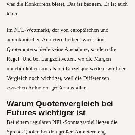
was die Konkurrenz bietet. Das ist bequem. Es ist auch
teuer.
Im NFL-Wettmarkt, der von europäischen und
amerikanischen Anbietern bedient wird, sind
Quotenunterschiede keine Ausnahme, sondern die
Regel. Und bei Langzeitwetten, wo die Margen
ohnehin höher sind als bei Einzelspielwetten, wird der
Vergleich noch wichtiger, weil die Differenzen
zwischen Anbietern größer ausfallen.
Warum Quotenvergleich bei
Futures wichtiger ist
Bei einem regulären NFL-Sonntagsspiel liegen die
Spread-Quoten bei den großen Anbietern eng