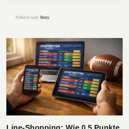
Failed to load.
Retry
Line-Shopping: Wie 0.5 Punkte